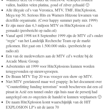
vallen, hadden velen platina, goud of zilver gehaald 🙂
Alle illegale cd’s van Veronica, MTV, TMF, HiteXplosion,
Mega top 50, Serious Hits en Warners Hitzone kwamen van
dezelfde organisatie. (Cover happy summer party mix 1999)
Er zijn meer dan 4,3 miljoen MTV en HiteXplosion cd’s
gemaakt (persbericht op radio.nl)
Vanaf april 1998 tot 8 September 1999 zijn de MTV cd’s onder
“regie” van het Landelijk Recherche Team op de markt
gekomen. Het gaat om 1.500.000 stuks. (persbericht op
radio.nl)
Een van de medewerkers aan de MTV cd’s werkte bij de
Arcade Music Group.
Advertenties uit 1999 voor HiteXplosions kunnen worden
teruggevonden op nieuwsgroepen.
De Braun MTV Top 20 was vroeger een show op MTV.
Niet MTV gerelateerd maar wel grappig: In het document over
“Counterfitting funding terrorism” wordt beschreven dat een cd
piraat in Azië een tunnel onder zijn huis naar de perserij had
aangelegd om zo ongezien de handel te kunnen verplaatsen 🙂
De naam HiteXplosion komt waarschijnlijk van de HIT
EXPLOSION LP’s uit de jaren 70