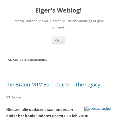
Elger's Weblog!
Creator, Builder, Maker, Hacker. Music and amazing original
content.
Skip
Menu
to
content
TAG ARCHIVES:
EUROCHARTS
the Braun MTV Eurocharts – The legacy
93 Replies
Nieuws: alle updates staan onderaan
onder het kopje updates (laatste 10 feb 2010).