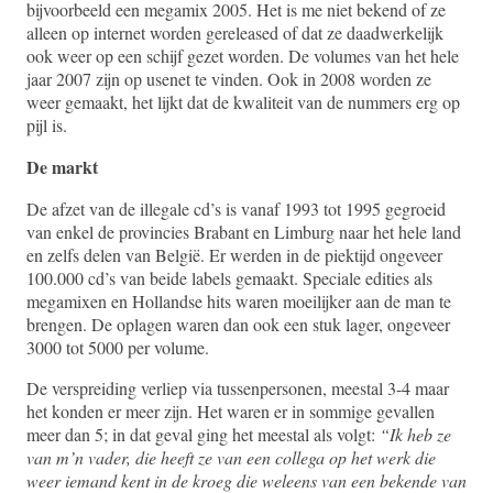
bijvoorbeeld een megamix 2005. Het is me niet bekend of ze
alleen op internet worden gereleased of dat ze daadwerkelijk
ook weer op een schijf gezet worden. De volumes van het hele
jaar 2007 zijn op usenet te vinden. Ook in 2008 worden ze
weer gemaakt, het lijkt dat de kwaliteit van de nummers erg op
pijl is.
De markt
De afzet van de illegale cd’s is vanaf 1993 tot 1995 gegroeid
van enkel de provincies Brabant en Limburg naar het hele land
en zelfs delen van België. Er werden in de piektijd ongeveer
100.000 cd’s van beide labels gemaakt. Speciale edities als
megamixen en Hollandse hits waren moeilijker aan de man te
brengen. De oplagen waren dan ook een stuk lager, ongeveer
3000 tot 5000 per volume.
De verspreiding verliep via tussenpersonen, meestal 3-4 maar
het konden er meer zijn. Het waren er in sommige gevallen
meer dan 5; in dat geval ging het meestal als volgt:
“Ik heb ze
van m’n vader, die heeft ze van een collega op het werk die
weer iemand kent in de kroeg die weleens van een bekende van