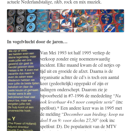
actuele Nederlandstalige, r&b, rock en mix muziek.
In vogelvlucht door de jaren…
Van Mei 1993 tot half 1995 verliep de
verkoop zonder enig noemenswaardig
incident. Elke maand kwam de cd netjes op
tijd uit en groeide de afzet. Daarna is de
organisatie achter de cd’s is toch een aantal
keer (gedeeltelijk) opgepakt of zijn er
ladingen onderschept. Daarom zie je
bijvoorbeeld in #7-1996 de mededeling “
Nu
ook leverbaar 4+5 noor complete serie
” (inc
spelfout).* Een andere keer was in 1995 met
de melding “
December aan bieding: koop nu
deel 8 en 9: voor slechts 27,50
” (ook inc
spelfout :D). De populariteit van de MTV