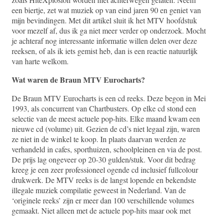
een biertje, zet wat muziek op van eind jaren 90 en geniet van
mijn bevindingen. Met dit artikel sluit ik het MTV hoofdstuk
voor mezelf af, dus ik ga niet meer verder op onderzoek. Mocht
je achteraf nog interessante informatie willen delen over deze
reeksen, of als ik iets gemist heb, dan is een reactie natuurlijk
van harte welkom.
Wat waren de Braun MTV Eurocharts?
De Braun MTV Eurocharts is een cd reeks. Deze begon in Mei
1993, als concurrent van Chartbusters. Op elke cd stond een
selectie van de meest actuele pop-hits. Elke maand kwam een
nieuwe cd (volume) uit. Gezien de cd’s niet legaal zijn, waren
ze niet in de winkel te koop. In plaats daarvan werden ze
verhandeld in cafes, sporthuizen, schoolpleinen en via de post.
De prijs lag ongeveer op 20-30 gulden/stuk. Voor dit bedrag
kreeg je een zeer professioneel ogende cd inclusief fullcolour
drukwerk. De MTV reeks is de langst lopende en bekendste
illegale muziek compilatie geweest in Nederland. Van de
‘originele reeks’ zijn er meer dan 100 verschillende volumes
gemaakt. Niet alleen met de actuele pop-hits maar ook met