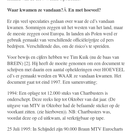
Waar kwamen ze vandaan?
En met hoeveel?
Â
Er zijn veel speculaties gedaan over waar de cd’s vandaan
kwamen. Sommigen zeggen uit het westen van het land, maar
de meeste zeggen oost Europa. In landen als Polen werd er
gebruik gemaakt van verschillende officiële/grijze cd pers
bedrijven. Verschillende dus, om de risico’s te spreiden.
Voor bewijs en cijfers hebben we Tim Kuik (nu de baas van
BREIN) [2]. Hij heeft de moeite genomen om een document te
schrijven met daarin een aantal ophelderingen over HOEVEEL
cd’s er gemaakt werden en WAAR ze vandaan kwamen. Het
document gaat tot eind 1997. Een samenvatting;
1994: Een oplage tot 12.000 stuks van Chartbusters is
onderschept. Deze reeks liep tot Oktober van dat jaar. (De
uitgave van MTV in Oktober had de befaamde sticker op de
voorkant zitten. (zie hierboven)). NB: Chartbusters was,
voordat deze op cd uitkwam, al verkrijgbaar op tape.
25 Juli 1995: In Schijndel zijn 90.000 Braun MTV Eurocharts