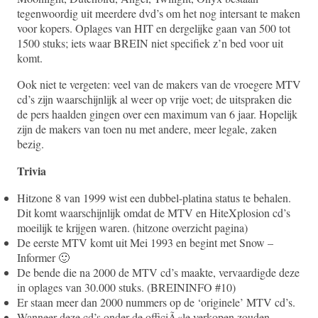
tegenwoordig uit meerdere dvd’s om het nog intersant te maken
voor kopers. Oplages van HIT en dergelijke gaan van 500 tot
1500 stuks; iets waar BREIN niet specifiek z’n bed voor uit
komt.
Ook niet te vergeten: veel van de makers van de vroegere MTV
cd’s zijn waarschijnlijk al weer op vrije voet; de uitspraken die
de pers haalden gingen over een maximum van 6 jaar. Hopelijk
zijn de makers van toen nu met andere, meer legale, zaken
bezig.
Trivia
Hitzone 8 van 1999 wist een dubbel-platina status te behalen.
Dit komt waarschijnlijk omdat de MTV en HiteXplosion cd’s
moeilijk te krijgen waren. (hitzone overzicht pagina)
De eerste MTV komt uit Mei 1993 en begint met Snow –
Informer 🙂
De bende die na 2000 de MTV cd’s maakte, vervaardigde deze
in oplages van 30.000 stuks. (BREININFO #10)
Er staan meer dan 2000 nummers op de ‘originele’ MTV cd’s.
Wanneer deze cd’s onder de officiÃ«le verkopen zouden