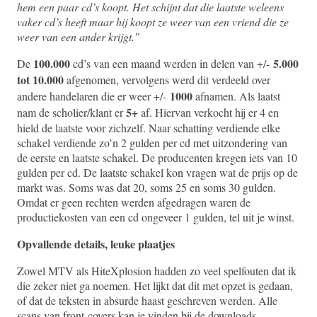
hem een paar cd’s koopt. Het schijnt dat die laatste weleens
vaker cd’s heeft maar hij koopt ze weer van een vriend die ze
weer van een ander krijgt.”
100.000
5.000
De
cd’s van een maand werden in delen van +/-
tot 10.000
afgenomen, vervolgens werd dit verdeeld over
1000
andere handelaren die er weer +/-
afnamen. Als laatst
5+
nam de scholier/klant er
af. Hiervan verkocht hij er 4 en
hield de laatste voor zichzelf. Naar schatting verdiende elke
schakel verdiende zo’n 2 gulden per cd met uitzondering van
de eerste en laatste schakel. De producenten kregen iets van 10
gulden per cd. De laatste schakel kon vragen wat de prijs op de
markt was. Soms was dat 20, soms 25 en soms 30 gulden.
Omdat er geen rechten werden afgedragen waren de
productiekosten van een cd ongeveer 1 gulden, tel uit je winst.
Opvallende details, leuke plaatjes
Zowel MTV als HiteXplosion hadden zo veel spelfouten dat ik
die zeker niet ga noemen. Het lijkt dat dit met opzet is gedaan,
of dat de teksten in absurde haast geschreven werden. Alle
scans van front-covers kan je vinden bij de downloads.