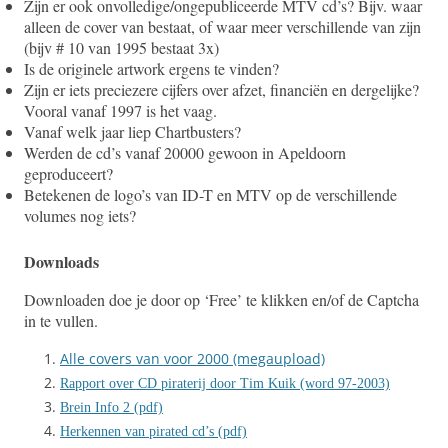
Zijn er ook onvolledige/ongepubliceerde MTV cd’s? Bijv. waar
alleen de cover van bestaat, of waar meer verschillende van zijn
(bijv # 10 van 1995 bestaat 3x)
Is de originele artwork ergens te vinden?
Zijn er iets preciezere cijfers over afzet, financiën en dergelijke?
Vooral vanaf 1997 is het vaag.
Vanaf welk jaar liep Chartbusters?
Werden de cd’s vanaf 20000 gewoon in Apeldoorn
geproduceert?
Betekenen de logo’s van ID-T en MTV op de verschillende
volumes nog iets?
Downloads
Downloaden doe je door op ‘Free’ te klikken en/of de Captcha
in te vullen.
Alle covers van voor 2000 (megaupload)
Rapport over CD piraterij door Tim Kuik (word 97-2003)
Brein Info 2 (pdf)
Herkennen van pirated cd’s (pdf)