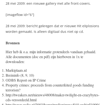
28 mei 2009: een nieuwe gallery met alle front-covers.
[imageflow id=”6″]
28 mei 2009: bericht gekregen dat er nieuwe Hit eXplosions
worden gemaakt. Is alleen digitaal dus niet op cd.
Bronnen
Hier heb ik o.a. mijn informatie grotendeels vandaan gehaald.
Alle documenten (doc en pdf) zijn hierboven in 1x te
downloaden:
Marktplaats.nl
Breininfo (8, 9, 10)
ODBS Report on IP Crime
Property crimes: proceeds from counterfeited goods funding
terrorism?
http://tweakers.net/nieuws/48008/maker-twilight-en-crazybytes-
cds-veroordeeld.html
http://www.radio.nl/2003/home/medianieuws/010.archief/1999/