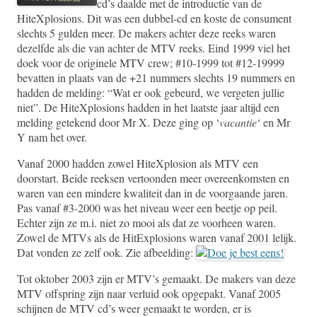
cd’s daalde met de introductie van de
HiteXplosions. Dit was een dubbel-cd en koste de consument
slechts 5 gulden meer. De makers achter deze reeks waren
dezelfde als die van achter de MTV reeks. Eind 1999 viel het
doek voor de originele MTV crew; #10-1999 tot #12-19999
bevatten in plaats van de +21 nummers slechts 19 nummers en
hadden de melding: “Wat er ook gebeurd, we vergeten jullie
niet”. De HiteXplosions hadden in het laatste jaar altijd een
melding getekend door Mr X. Deze ging op ‘
vacantie
‘ en Mr
Y nam het over.
Vanaf 2000 hadden zowel HiteXplosion als MTV een
doorstart. Beide reeksen vertoonden meer overeenkomsten en
waren van een mindere kwaliteit dan in de voorgaande jaren.
Pas vanaf #3-2000 was het niveau weer een beetje op peil.
Echter zijn ze m.i. niet zo mooi als dat ze voorheen waren.
Zowel de MTVs als de HitExplosions waren vanaf 2001 lelijk.
Dat vonden ze zelf ook. Zie afbeelding:
Tot oktober 2003 zijn er MTV’s gemaakt. De makers van deze
MTV offspring zijn naar verluid ook opgepakt. Vanaf 2005
schijnen de MTV cd’s weer gemaakt te worden, er is