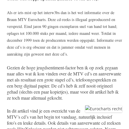
Als er iets mist op het interw3bs dan is het wel informatie over de
Braun MTV Eurocharts. Deze cd-reeks is illegaal geproduceerd en
verspreid. Eind jaren 90 gingen exemplaren snel van hand tot hand;
oplages tot 100.000 stuks per maand, iedere maand weer. Totdat in
december 1999 toen de producenten werden opgepakt. Informatie over
deze cd’s is erg obscuur en dat is jammer omdat veel mensen in
aanraking zijn geweest met deze cd’s.
Gezien de hoge jeugdsentiment-factor ben ik op zoek gegaan
naar alles wat ik kon vinden over de MTV cd’s en aanverwante
met als resultaat een grote stapel cd’s, telefoongesprekken en
een berg digitaal papier. De cd’s heb ik zelf nooit origineel
gehad (slechts een paar kopietjes), maar voor dit artikel heb ik
ze toch maar allemaal gekocht.
In dit artikel vind je een overzicht van de
MTV’s cd’s van het begin tot vandaag, natuurlijk inclusief
foto’s en leuke details. Ook details van aanverwante cd reeksen
zoals HiteXplosion worden niet achterwegen gelaten. Neem