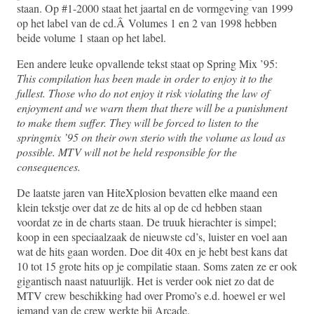
staan. Op #1-2000 staat het jaartal en de vormgeving van 1999
op het label van de cd.Â Volumes 1 en 2 van 1998 hebben
beide volume 1 staan op het label.
Een andere leuke opvallende tekst staat op Spring Mix ’95:
This compilation has been made in order to enjoy it to the
fullest. Those who do not enjoy it risk violating the law of
enjoyment and we warn them that there will be a punishment
to make them suffer. They will be forced to listen to the
springmix ’95 on their own sterio with the volume as loud as
possible. MTV will not be held responsible for the
consequences.
De laatste jaren van HiteXplosion bevatten elke maand een
klein tekstje over dat ze de hits al op de cd hebben staan
voordat ze in de charts staan. De truuk hierachter is simpel;
koop in een speciaalzaak de nieuwste cd’s, luister en voel aan
wat de hits gaan worden. Doe dit 40x en je hebt best kans dat
10 tot 15 grote hits op je compilatie staan. Soms zaten ze er ook
gigantisch naast natuurlijk. Het is verder ook niet zo dat de
MTV crew beschikking had over Promo’s e.d. hoewel er wel
iemand van de crew werkte bij Arcade.