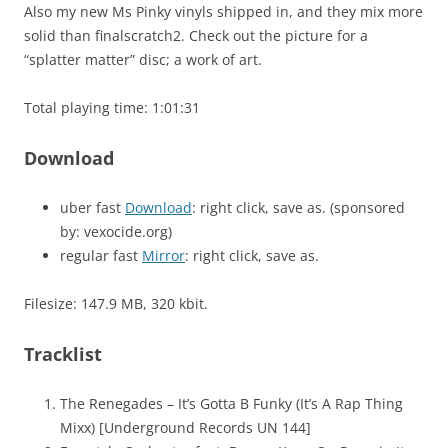
Also my new Ms Pinky vinyls shipped in, and they mix more
solid than finalscratch2. Check out the picture for a
“splatter matter” disc; a work of art.
Total playing time: 1:01:31
Download
uber fast
Download
: right click, save as. (sponsored
by: vexocide.org)
regular fast
Mirror
: right click, save as.
Filesize: 147.9 MB, 320 kbit.
Tracklist
The Renegades – It’s Gotta B Funky (It’s A Rap Thing
Mixx) [Underground Records UN 144]