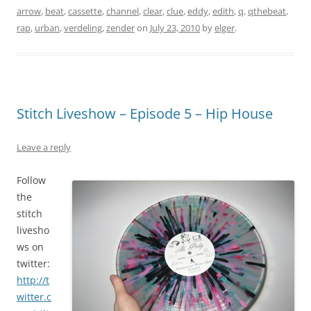
arrow
,
beat
,
cassette
,
channel
,
clear
,
clue
,
eddy
,
edith
,
q
,
qthebeat
,
rap
,
urban
,
verdeling
,
zender
on
July 23, 2010
by
elger
.
Stitch Liveshow – Episode 5 – Hip House
Leave a reply
Follow
the
stitch
livesho
ws on
twitter:
http://t
witter.c