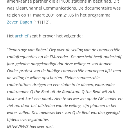
amerikaanse partner die al 1000 stations in bezit had. Dit
was ClearChannel Communications. De documentaire was
te zien op 11 maart 2001 om 21.05 in het programma
Zeven Dagen
[11] [12].
Het
archief
zegt hierover het volgende:
“
Reportage van Robert Oey over de veiling van de commerciële
radiofrequenties op de FM-zender. De overheid heeft anderhalf
jaar geleden aangekondigd dat deze veiling er zou komen.
Onder protest van de huidige commerciële omroepen lijkt men
de veiling te willen opschorten. Kleine commerciële
radiostations dreigen nu een claim in te dienen, waaronder
radiozender Q the Beat uit de Randstad. Q the Beat wil zich
koste wat kost een plaats zien te verwerven op de FM-zender en
ziet nu, door het uitstellen van de veiling, zijn plannen in het
water vallen. Div. medewerkers van Q de Beat worden gevolgd
tijdens overlegsituaties.
INTERVIEWS hierover met: