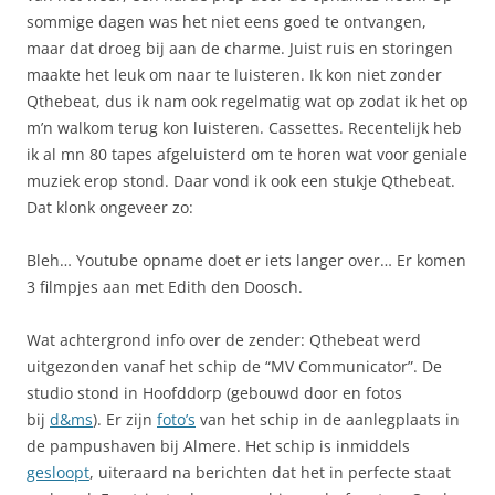
sommige dagen was het niet eens goed te ontvangen,
maar dat droeg bij aan de charme. Juist ruis en storingen
maakte het leuk om naar te luisteren. Ik kon niet zonder
Qthebeat, dus ik nam ook regelmatig wat op zodat ik het op
m’n walkom terug kon luisteren. Cassettes. Recentelijk heb
ik al mn 80 tapes afgeluisterd om te horen wat voor geniale
muziek erop stond. Daar vond ik ook een stukje Qthebeat.
Dat klonk ongeveer zo:
Bleh… Youtube opname doet er iets langer over… Er komen
3 filmpjes aan met Edith den Doosch.
Wat achtergrond info over de zender: Qthebeat werd
uitgezonden vanaf het schip de “MV Communicator”. De
studio stond in Hoofddorp (gebouwd door en fotos
bij
d&ms
). Er zijn
foto’s
van het schip in de aanlegplaats in
de pampushaven bij Almere. Het schip is inmiddels
gesloopt
, uiteraard na berichten dat het in perfecte staat