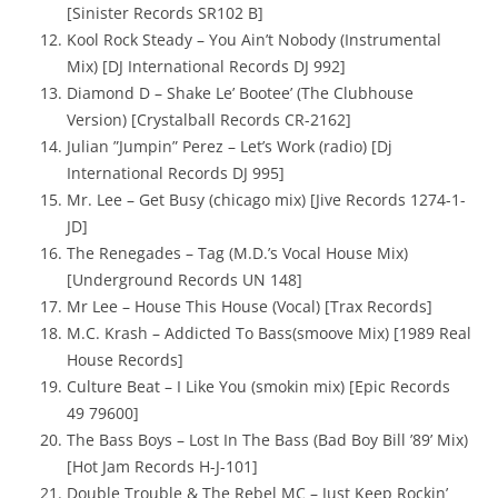
[Sinister Records SR102 B]
Kool Rock Steady – You Ain’t Nobody (Instrumental
Mix) [DJ International Records DJ 992]
Diamond D – Shake Le’ Bootee’ (The Clubhouse
Version) [Crystalball Records CR-2162]
Julian ”Jumpin” Perez – Let’s Work (radio) [Dj
International Records DJ 995]
Mr. Lee – Get Busy (chicago mix) [Jive Records 1274-1-
JD]
The Renegades – Tag (M.D.’s Vocal House Mix)
[Underground Records UN 148]
Mr Lee – House This House (Vocal) [Trax Records]
M.C. Krash – Addicted To Bass(smoove Mix) [1989 Real
House Records]
Culture Beat – I Like You (smokin mix) [Epic Records
49 79600]
The Bass Boys – Lost In The Bass (Bad Boy Bill ’89’ Mix)
[Hot Jam Records H-J-101]
Double Trouble & The Rebel MC – Just Keep Rockin’