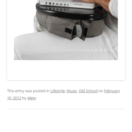
This entry was posted in
Lifestyle
,
Music
,
Old School
on
February
10, 2012
by
elger
.