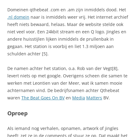
Domeinen qthebeat .com en .am zijn inmiddels dood. Het
.nl domein
naar is inmiddels weer vrij. Het internet archief
heeft niets bewaard, helaas. Maar de website stelde ook
niet veel voor. Een 24kbit stream en een Q logo. Jingles en
andere huisstijlen lijken inmiddels de prullenbak in
gegaan. Het station is voorbij en liet 1.3 miljoen aan
schulden achter [5].
De namen achter het station, o.a. Rob van der Vegt[8],
levert niets op met google. Overigens scheen die samen te
werken met Leontien van der Meer, wat ik samen mooie
achternamen vind. De bedrijfsnamen achter Qthebeat
waren
The Beat Goes On BV
en
Media
Matters
BV.
Oproep
Als iemand nog verhalen, opnamen, artwork of jingles
heeft; zet ze in de comments of stuur ze op. Dat maakt het