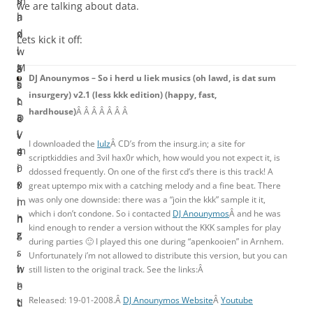
s
m
we are talking about data.
h
a
i
d
n
x
Lets kick it off:
i
i
w
g
M
a
DJ Anounymos – So i herd u liek musics (oh lawd, is dat sum
i
a
s
insurgery) v2.1 (less kkk edition) (happy, fast,
t
c
n
hardhouse)
Â Â Â Â Â Â Â
a
D
e
l
V
v
I downloaded the
lulz
Â CD’s from the insurg.in; a site for
m
4
e
scriptkiddies and 3vil hax0r which, how would you not expect it, is
i
0
r
ddossed frequently. On one of the first cd’s there is this track! A
x
0
f
great uptempo mix with a catching melody and a fine beat. There
was only one downside: there was a “join the kkk” sample it it,
i
m
i
which i don’t condone. So i contacted
DJ Anounymos
Â and he was
n
h
n
kind enough to render a version without the KKK samples for play
g
z
i
during parties 🙂 I played this one during “apenkooien” in Arnhem.
.
,
s
Unfortunately i’m not allowed to distribute this version, but you can
I
w
h
still listen to the original track. See the links:Â
n
i
e
Released: 19-01-2008.Â
DJ Anounymos Website
Â
Youtube
t
t
d