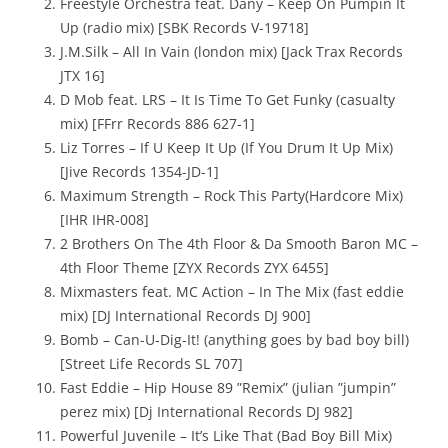
Freestyle Orchestra feat. Dany – Keep On Pumpin It
Up (radio mix) [SBK Records V-19718]
J.M.Silk – All In Vain (london mix) [Jack Trax Records
JTX 16]
D Mob feat. LRS – It Is Time To Get Funky (casualty
mix) [FFrr Records 886 627-1]
Liz Torres – If U Keep It Up (If You Drum It Up Mix)
[Jive Records 1354-JD-1]
Maximum Strength – Rock This Party(Hardcore Mix)
[IHR IHR-008]
2 Brothers On The 4th Floor & Da Smooth Baron MC –
4th Floor Theme [ZYX Records ZYX 6455]
Mixmasters feat. MC Action – In The Mix (fast eddie
mix) [DJ International Records DJ 900]
Bomb – Can-U-Dig-It! (anything goes by bad boy bill)
[Street Life Records SL 707]
Fast Eddie – Hip House 89 ”Remix” (julian ”jumpin”
perez mix) [Dj International Records DJ 982]
Powerful Juvenile – It’s Like That (Bad Boy Bill Mix)