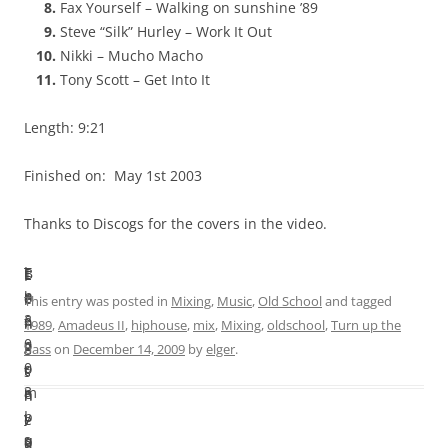
Fax Yourself – Walking on sunshine ’89
Steve “Silk” Hurley – Work It Out
Nikki – Mucho Macho
Tony Scott – Get Into It
Length: 9:21
Finished on: May 1st 2003
Thanks to Discogs for the covers in the video.
I
T
B
L
F
n
h
e
e
i
This entry was posted in
Mixing
,
Music
,
Old School
and tagged
2
e
f
n
n
1989
,
Amadeus II
,
hiphouse
,
mix
,
Mixing
,
oldschool
,
Turn up the
0
c
o
g
i
bass
on
December 14, 2009
by
elger
.
0
o
r
t
s
3
m
e
h
h
I
p
y
:
e
s
u
o
9
d