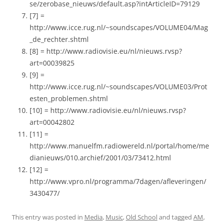
se/zerobase_nieuws/default.asp?intArticleID=79129
[7] =
http://www.icce.rug.nl/~soundscapes/VOLUME04/Mag
_de_rechter.shtml
[8] = http://www.radiovisie.eu/nl/nieuws.rvsp?
art=00039825
[9] =
http://www.icce.rug.nl/~soundscapes/VOLUME03/Prot
esten_problemen.shtml
[10] = http://www.radiovisie.eu/nl/nieuws.rvsp?
art=00042802
[11] =
http://www.manuelfm.radiowereld.nl/portal/home/me
dianieuws/010.archief/2001/03/73412.html
[12] =
http://www.vpro.nl/programma/7dagen/afleveringen/
3430477/
This entry was posted in
Media
,
Music
,
Old School
and tagged
AM
,