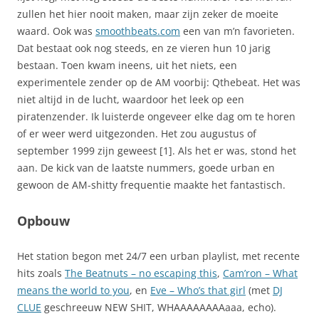
zullen het hier nooit maken, maar zijn zeker de moeite
waard. Ook was
smoothbeats.com
een van m’n favorieten.
Dat bestaat ook nog steeds, en ze vieren hun 10 jarig
bestaan. Toen kwam ineens, uit het niets, een
experimentele zender op de AM voorbij: Qthebeat. Het was
niet altijd in de lucht, waardoor het leek op een
piratenzender. Ik luisterde ongeveer elke dag om te horen
of er weer werd uitgezonden. Het zou augustus of
september 1999 zijn geweest [1]. Als het er was, stond het
aan. De kick van de laatste nummers, goede urban en
gewoon de AM-shitty frequentie maakte het fantastisch.
Opbouw
Het station begon met 24/7 een urban playlist, met recente
hits zoals
The Beatnuts – no escaping this
,
Cam’ron – What
means the world to you
, en
Eve – Who’s that girl
(met
DJ
CLUE
geschreeuw NEW SHIT, WHAAAAAAAAaaa, echo).