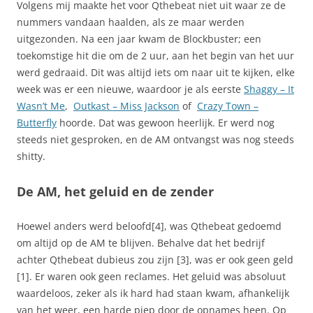
Volgens mij maakte het voor Qthebeat niet uit waar ze de
nummers vandaan haalden, als ze maar werden
uitgezonden. Na een jaar kwam de Blockbuster; een
toekomstige hit die om de 2 uur, aan het begin van het uur
werd gedraaid. Dit was altijd iets om naar uit te kijken, elke
week was er een nieuwe, waardoor je als eerste
Shaggy – It
Wasn’t Me
,
Outkast – Miss Jackson
of
Crazy Town –
Butterfly
hoorde. Dat was gewoon heerlijk. Er werd nog
steeds niet gesproken, en de AM ontvangst was nog steeds
shitty.
De AM, het geluid en de zender
Hoewel anders werd beloofd[4], was Qthebeat gedoemd
om altijd op de AM te blijven. Behalve dat het bedrijf
achter Qthebeat dubieus zou zijn [3], was er ook geen geld
[1]. Er waren ook geen reclames. Het geluid was absoluut
waardeloos, zeker als ik hard had staan kwam, afhankelijk
van het weer, een harde piep door de opnames heen. Op