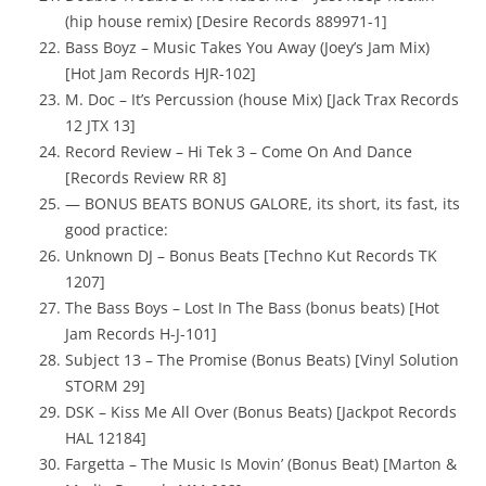
(hip house remix) [Desire Records 889971-1]
Bass Boyz – Music Takes You Away (Joey’s Jam Mix)
[Hot Jam Records HJR-102]
M. Doc – It’s Percussion (house Mix) [Jack Trax Records
12 JTX 13]
Record Review – Hi Tek 3 – Come On And Dance
[Records Review RR 8]
— BONUS BEATS BONUS GALORE, its short, its fast, its
good practice:
Unknown DJ – Bonus Beats [Techno Kut Records TK
1207]
The Bass Boys – Lost In The Bass (bonus beats) [Hot
Jam Records H-J-101]
Subject 13 – The Promise (Bonus Beats) [Vinyl Solution
STORM 29]
DSK – Kiss Me All Over (Bonus Beats) [Jackpot Records
HAL 12184]
Fargetta – The Music Is Movin’ (Bonus Beat) [Marton &