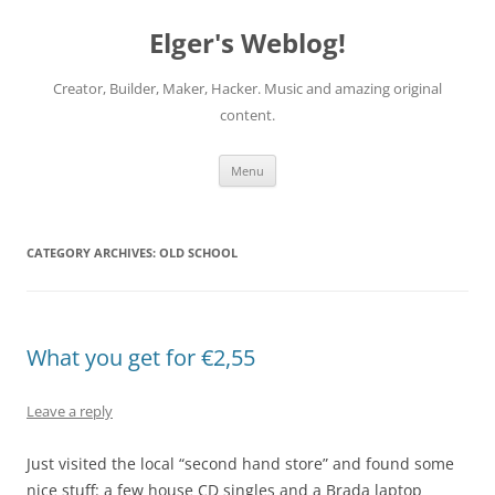
Elger's Weblog!
Creator, Builder, Maker, Hacker. Music and amazing original
content.
Skip
Menu
to
content
CATEGORY ARCHIVES:
OLD SCHOOL
What you get for €2,55
Leave a reply
Just visited the local “second hand store” and found some
nice stuff: a few house CD singles and a Brada laptop