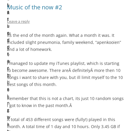
t
t
u
:
o
Music of the now #2
a
e
s
2
n
r
r
t
1
:
Leave a reply
t
u
a
e
s
r
M
Its the end of the month again. What a month it was. It
d
e
t
a
included slight pneumonia, family weekend, “apenkooien”
p
d
t
y
and a lot of homework.
r
f
o
1
a
o
w
s
I managed to update my iTunes playlist, which is starting
c
r
o
t
to become awesome. There areÂ definitelyÂ more then 10
t
m
n
2
songs i want to share with you, but ill limit myself to the 10
i
i
d
0
best songs of this month.
c
x
e
0
i
i
r
3
Remember that this is not a chart, its just 10 random songs
n
n
;
i got to know in the past month.Â
g
g
t
w
w
h
A total of 453 different songs were (fully!) played in this
i
a
e
month. A total time of 1 day and 10 hours. Only 3.45 GB if
t