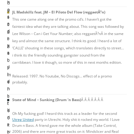
h
h
d
o
a
u
JL Madskillz feat. JM – El Piloto Del Flow (reggaetÃ³n)
s
1
e
This one came along one of the promo cd’s. I haven’t got the
e
3
t
faintest idea what they are talking about. This song was followed by
d
g
o
Lee Wilson – Can i Get Your Number; also reggaetÃ³nÂ in the same
a
i
t
key and almost the same structure. I think its good. I heard a lot of
y
g
h
‘CALLE’ shouting in these songs, which translates directly to street…
s
a
e
i think its the friendly sounding gangster sound from the
i
b
t
carribbean. I love it though, so more of this in next months edition.
d
y
i
i
t
m
Released: 1997. No Youtube, No Discogs… effect of a promo
d
e
e
probably.
n
h
i
’
a
t
State of Mind – Sunking (Drum ‘n Bass)
Â Â Â Â Â Â Â
t
r
t
k
d
o
Oh My fucking god! I heard this track as a leader for the second
n
d
o
Utreg United
party in Utrecht. Holy shit it rocked my world. I Love
e
r
k
Drum n Bass. A friend gave me the whole album (Take Control,
w
i
2006) and there are more great tracks on it: Mindslicer and Real
t