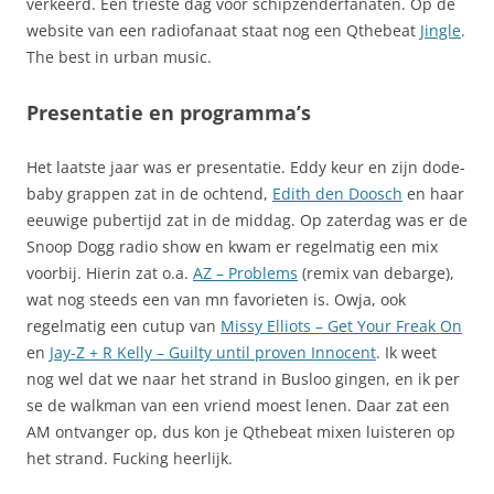
verkeerd. Een trieste dag voor schipzenderfanaten. Op de
website van een radiofanaat staat nog een Qthebeat
Jingle
.
The best in urban music.
Presentatie en programma’s
Het laatste jaar was er presentatie. Eddy keur en zijn dode-
baby grappen zat in de ochtend,
Edith den Doosch
en haar
eeuwige pubertijd zat in de middag. Op zaterdag was er de
Snoop Dogg radio show en kwam er regelmatig een mix
voorbij. Hierin zat o.a.
AZ – Problems
(remix van debarge),
wat nog steeds een van mn favorieten is. Owja, ook
regelmatig een cutup van
Missy Elliots – Get Your Freak On
en
Jay-Z + R Kelly – Guilty until proven Innocent
. Ik weet
nog wel dat we naar het strand in Busloo gingen, en ik per
se de walkman van een vriend moest lenen. Daar zat een
AM ontvanger op, dus kon je Qthebeat mixen luisteren op
het strand. Fucking heerlijk.