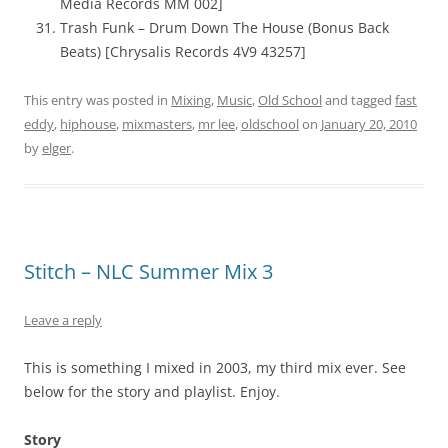
Media Records MM 002]
Trash Funk – Drum Down The House (Bonus Back
Beats) [Chrysalis Records 4V9 43257]
This entry was posted in
Mixing
,
Music
,
Old School
and tagged
fast
eddy
,
hiphouse
,
mixmasters
,
mr lee
,
oldschool
on
January 20, 2010
by
elger
.
Stitch – NLC Summer Mix 3
Leave a reply
This is something I mixed in 2003, my third mix ever. See
below for the story and playlist. Enjoy.
Story