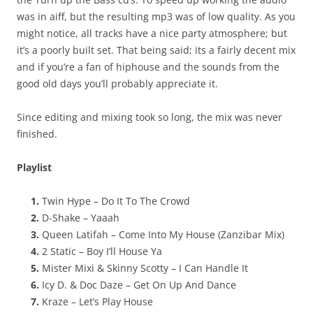
was in aiff, but the resulting mp3 was of low quality. As you
might notice, all tracks have a nice party atmosphere; but
it’s a poorly built set. That being said; its a fairly decent mix
and if you’re a fan of hiphouse and the sounds from the
good old days you’ll probably appreciate it.
Since editing and mixing took so long, the mix was never
finished.
Playlist
Twin Hype – Do It To The Crowd
D-Shake – Yaaah
Queen Latifah – Come Into My House (Zanzibar Mix)
2 Static – Boy I’ll House Ya
Mister Mixi & Skinny Scotty – I Can Handle It
Icy D. & Doc Daze – Get On Up And Dance
Kraze – Let’s Play House