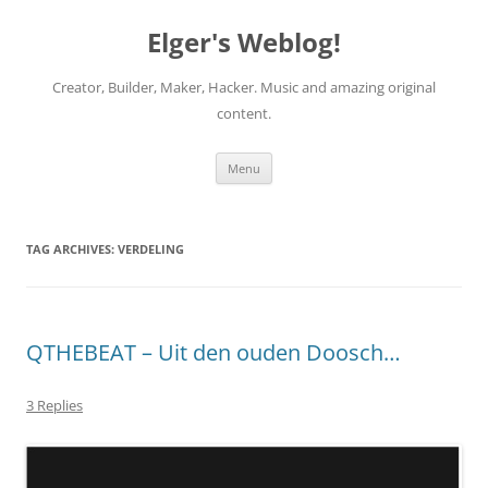
Elger's Weblog!
Creator, Builder, Maker, Hacker. Music and amazing original
content.
Skip
Menu
to
content
TAG ARCHIVES:
VERDELING
QTHEBEAT – Uit den ouden Doosch…
3 Replies