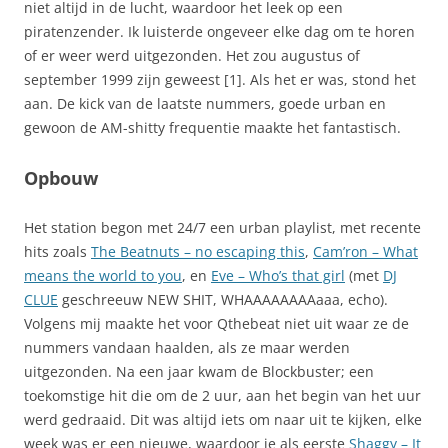
niet altijd in de lucht, waardoor het leek op een
piratenzender. Ik luisterde ongeveer elke dag om te horen
of er weer werd uitgezonden. Het zou augustus of
september 1999 zijn geweest [1]. Als het er was, stond het
aan. De kick van de laatste nummers, goede urban en
gewoon de AM-shitty frequentie maakte het fantastisch.
Opbouw
Het station begon met 24/7 een urban playlist, met recente
hits zoals
The Beatnuts – no escaping this
,
Cam’ron – What
means the world to you
, en
Eve – Who’s that girl
(met
DJ
CLUE
geschreeuw NEW SHIT, WHAAAAAAAAaaa, echo).
Volgens mij maakte het voor Qthebeat niet uit waar ze de
nummers vandaan haalden, als ze maar werden
uitgezonden. Na een jaar kwam de Blockbuster; een
toekomstige hit die om de 2 uur, aan het begin van het uur
werd gedraaid. Dit was altijd iets om naar uit te kijken, elke
week was er een nieuwe, waardoor je als eerste
Shaggy – It