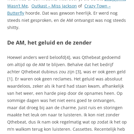
Wasn’t Me
,
Outkast – Miss Jackson
of
Crazy Town –
Butterfly
hoorde. Dat was gewoon heerlijk. Er werd nog
steeds niet gesproken, en de AM ontvangst was nog steeds
shitty.
De AM, het geluid en de zender
Hoewel anders werd beloofd[4], was Qthebeat gedoemd
om altijd op de AM te blijven. Behalve dat het bedrijf
achter Qthebeat dubieus zou zijn [3], was er ook geen geld
[1]. Er waren ook geen reclames. Het geluid was absoluut
waardeloos, zeker als ik hard had staan kwam, afhankelijk
van het weer, een harde piep door de opnames heen. Op
sommige dagen was het niet eens goed te ontvangen,
maar dat droeg bij aan de charme. Juist ruis en storingen
maakte het leuk om naar te luisteren. Ik kon niet zonder
Qthebeat, dus ik nam ook regelmatig wat op zodat ik het op
m’n walkom terug kon luisteren. Cassettes. Recentelijk heb