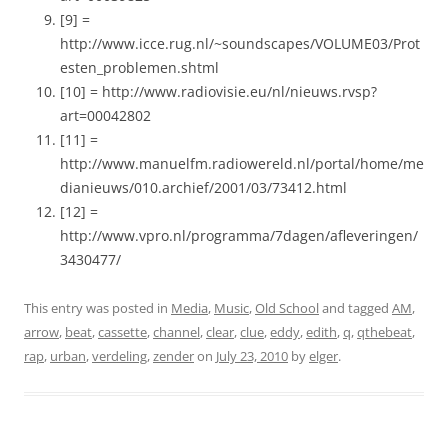
[9] =
http://www.icce.rug.nl/~soundscapes/VOLUME03/Prot
esten_problemen.shtml
[10] = http://www.radiovisie.eu/nl/nieuws.rvsp?
art=00042802
[11] =
http://www.manuelfm.radiowereld.nl/portal/home/me
dianieuws/010.archief/2001/03/73412.html
[12] =
http://www.vpro.nl/programma/7dagen/afleveringen/
3430477/
This entry was posted in
Media
,
Music
,
Old School
and tagged
AM
,
arrow
,
beat
,
cassette
,
channel
,
clear
,
clue
,
eddy
,
edith
,
q
,
qthebeat
,
rap
,
urban
,
verdeling
,
zender
on
July 23, 2010
by
elger
.