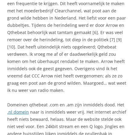
een frequentie te krijgen. Dit heeft voornamelijk te maken
met het moederbedrijf Clearchannel, wat poot aan de
grond wilde hebben in Nederland. Het liefst voor een paar
dubbeltjes. Tijdens de herindeling werd er door Arrow en
Qthebeat behoorlijk wat tamtam gemaakt [6]. Er was veel
remoer over de herindeling, tot diep in de politiek [7] [9]
[10]. Dat heeft uiteindelijk niets opgeleverd; Qthebeat
verdween. Ik vroeg me af of er daadwerkelijk geld zou
komen om het überhaupt rendabel te maken. Arrow heeft
inmiddels ook de geest gegeven. Overigens vind ik het
vreemd dat CCC Arrow niet heeft overgenomen; als ze zo
graag een poot aan de grond wilden. Maargoed… wat weet
ik nu weer van radio maken.
Domeinen qthebeat .com en .am zijn inmiddels dood. Het
.nl domein
naar is inmiddels weer vrij. Het internet archief
heeft niets bewaard, helaas. Maar de website stelde ook
niet veel voor. Een 24kbit stream en een Q logo. Jingles en
andere huisstijlen lijken inmiddels de prullenbak in