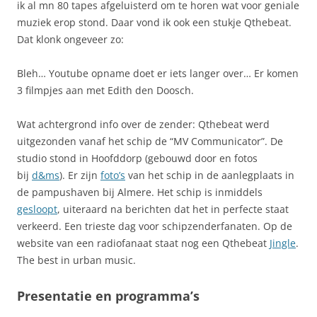
ik al mn 80 tapes afgeluisterd om te horen wat voor geniale
muziek erop stond. Daar vond ik ook een stukje Qthebeat.
Dat klonk ongeveer zo:
Bleh… Youtube opname doet er iets langer over… Er komen
3 filmpjes aan met Edith den Doosch.
Wat achtergrond info over de zender: Qthebeat werd
uitgezonden vanaf het schip de “MV Communicator”. De
studio stond in Hoofddorp (gebouwd door en fotos
bij
d&ms
). Er zijn
foto’s
van het schip in de aanlegplaats in
de pampushaven bij Almere. Het schip is inmiddels
gesloopt
, uiteraard na berichten dat het in perfecte staat
verkeerd. Een trieste dag voor schipzenderfanaten. Op de
website van een radiofanaat staat nog een Qthebeat
Jingle
.
The best in urban music.
Presentatie en programma’s