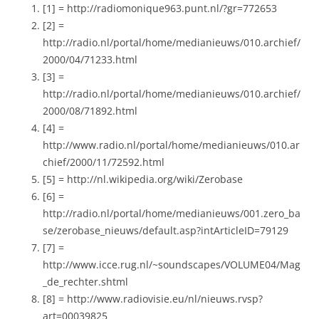
[1] = http://radiomonique963.punt.nl/?gr=772653
[2] =
http://radio.nl/portal/home/medianieuws/010.archief/
2000/04/71233.html
[3] =
http://radio.nl/portal/home/medianieuws/010.archief/
2000/08/71892.html
[4] =
http://www.radio.nl/portal/home/medianieuws/010.ar
chief/2000/11/72592.html
[5] = http://nl.wikipedia.org/wiki/Zerobase
[6] =
http://radio.nl/portal/home/medianieuws/001.zero_ba
se/zerobase_nieuws/default.asp?intArticleID=79129
[7] =
http://www.icce.rug.nl/~soundscapes/VOLUME04/Mag
_de_rechter.shtml
[8] = http://www.radiovisie.eu/nl/nieuws.rvsp?
art=00039825