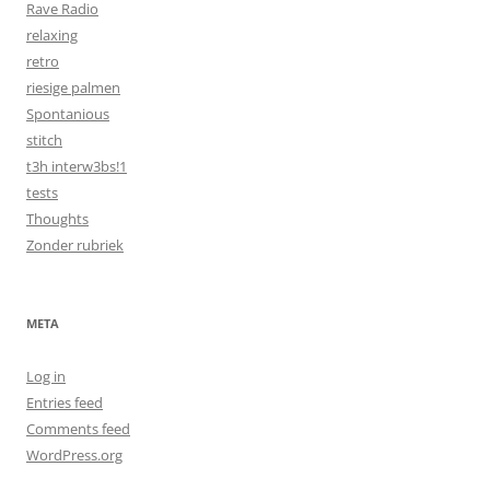
Rave Radio
relaxing
retro
riesige palmen
Spontanious
stitch
t3h interw3bs!1
tests
Thoughts
Zonder rubriek
META
Log in
Entries feed
Comments feed
WordPress.org