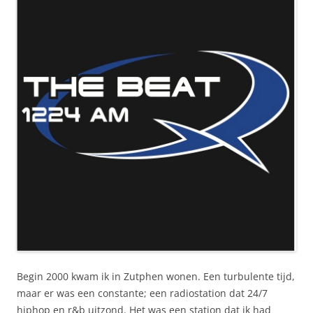
Begin 2000 kwam ik in Zutphen wonen. Een turbulente tijd,
maar er was een constante; een radiostation dat 24/7
hiphop en r&b uitzond. Het was een station dat ik had