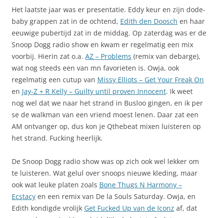
Het laatste jaar was er presentatie. Eddy keur en zijn dode-
baby grappen zat in de ochtend,
Edith den Doosch
en haar
eeuwige pubertijd zat in de middag. Op zaterdag was er de
Snoop Dogg radio show en kwam er regelmatig een mix
voorbij. Hierin zat o.a.
AZ – Problems
(remix van debarge),
wat nog steeds een van mn favorieten is. Owja, ook
regelmatig een cutup van
Missy Elliots – Get Your Freak On
en
Jay-Z + R Kelly – Guilty until proven Innocent
. Ik weet
nog wel dat we naar het strand in Busloo gingen, en ik per
se de walkman van een vriend moest lenen. Daar zat een
AM ontvanger op, dus kon je Qthebeat mixen luisteren op
het strand. Fucking heerlijk.
De Snoop Dogg radio show was op zich ook wel lekker om
te luisteren. Wat gelul over snoops nieuwe kleding, maar
ook wat leuke platen zoals
Bone Thugs N Harmony –
Ecstacy
en een remix van De la Souls Saturday. Owja, en
Edith kondigde vrolijk
Get Fucked Up van de Iconz
af, dat