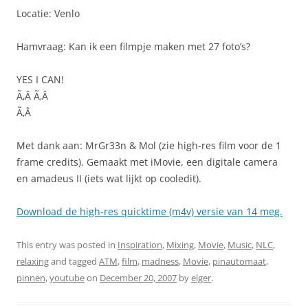
Locatie: Venlo
Hamvraag: Kan ik een filmpje maken met 27 foto’s?
YES I CAN!
Ã‚Â Ã‚Â
Ã‚Â
Met dank aan: MrGr33n & Mol (zie high-res film voor de 1
frame credits). Gemaakt met iMovie, een digitale camera
en amadeus II (iets wat lijkt op cooledit).
Download de high-res quicktime (m4v) versie van 14 meg.
This entry was posted in
Inspiration
,
Mixing
,
Movie
,
Music
,
NLC
,
relaxing
and tagged
ATM
,
film
,
madness
,
Movie
,
pinautomaat
,
pinnen
,
youtube
on
December 20, 2007
by
elger
.