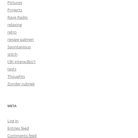
Pictures
Projects
Rave Radio
relaxing
retro
riesige palmen
Spontanious
stitch
t3h interw3bs!1
tests
Thoughts
Zonder rubriek
META
Log in
Entries feed
Comments feed