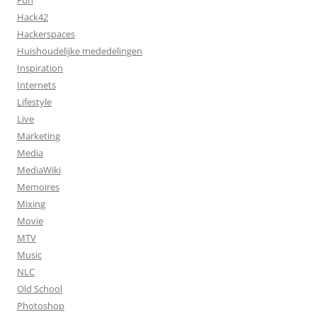
Fun
Hack42
Hackerspaces
Huishoudelijke mededelingen
Inspiration
Internets
Lifestyle
Live
Marketing
Media
MediaWiki
Memoires
Mixing
Movie
MTV
Music
NLC
Old School
Photoshop