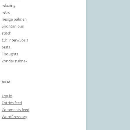
relaxing
retro
riesige palmen
Spontanious
stitch
t3h interw3bs!1
tests
Thoughts
Zonder rubriek
META
Log in
Entries feed
Comments feed
WordPress.org