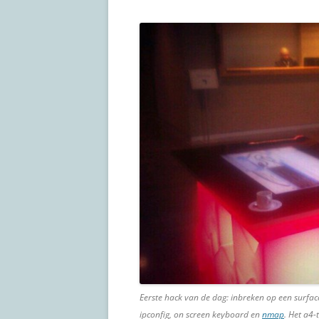
Eerste hack van de dag: inbreken op een surface 
ipconfig, on screen keyboard en
nmap
. Het a4-