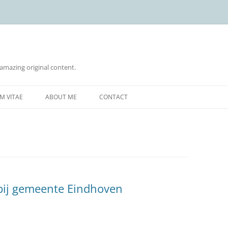
 amazing original content.
Skip
to
M VITAE
ABOUT ME
CONTACT
content
 bij gemeente Eindhoven