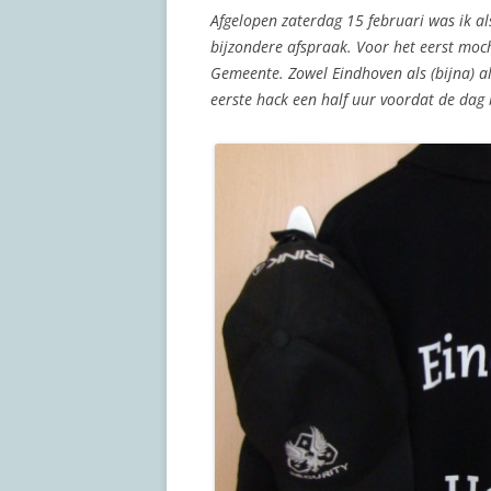
Afgelopen zaterdag 15 februari was ik a
bijzondere afspraak. Voor het eerst moch
Gemeente. Zowel Eindhoven als (bijna) a
eerste hack een half uur voordat de dag