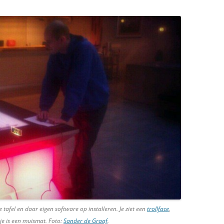
tafel en daar eigen software op installeren. Je ziet een
trollface
,
tje is een muismat. Foto:
Sander de Graaf
.