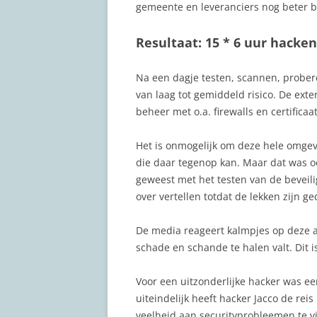
gemeente en leveranciers nog beter 
Resultaat: 15 * 6 uur hacken
Na een dagje testen, scannen, probere
van laag tot gemiddeld risico. De ex
beheer met o.a. firewalls en certificaa
Het is onmogelijk om deze hele omgevin
die daar tegenop kan. Maar dat was oo
geweest met het testen van de beveili
over vertellen totdat de lekken zijn ge
De media reageert kalmpjes op deze ac
schade en schande te halen valt. Dit i
Voor een uitzonderlijke hacker was ee
uiteindelijk heeft hacker Jacco de r
veelheid aan securityprobleemen te vi