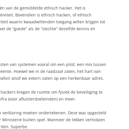
n van de gemiddelde ethisch hacker. Het is
iviteit. Bovendien is ethisch hacken, of ethisch
liteit waarin kwaadwillenden toegang willen krijgen tot
wel de “goede” als de “slechte” dezelfde kennis en
esten van systemen vooral om een pilot: een mix tussen
eente. Hoewel we in de raadzaal zaten, het hart van
llen alsof we extern zaten op een herkenbaar adres.
De hackers kregen de ruimte om fysiek de beveiliging te
nfra (voor afluisterdoeleinden) en meer.
n verklaring moeten ondertekenen. Deze was opgesteld
r Ministerie buiten spel. Wanneer de lekken verholpen
rden. Superbe.