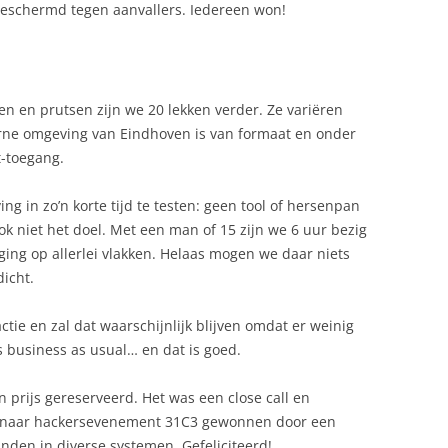
beschermd tegen aanvallers. Iedereen won!
n en prutsen zijn we 20 lekken verder. Ze variëren
terne omgeving van Eindhoven is van formaat en onder
t-toegang.
g in zo’n korte tijd te testen: geen tool of hersenpan
k niet het doel. Met een man of 15 zijn we 6 uur bezig
ging op allerlei vlakken. Helaas mogen we daar niets
dicht.
tie en zal dat waarschijnlijk blijven omdat er weinig
s business as usual… en dat is goed.
n prijs gereserveerd. Het was een close call en
eis naar hackersevenement 31C3 gewonnen door een
nden in diverse systemen. Gefeliciteerd!