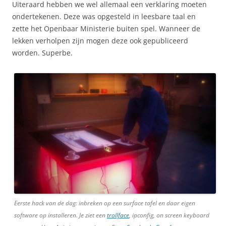
Uiteraard hebben we wel allemaal een verklaring moeten
ondertekenen. Deze was opgesteld in leesbare taal en
zette het Openbaar Ministerie buiten spel. Wanneer de
lekken verholpen zijn mogen deze ook gepubliceerd
worden. Superbe.
Eerste hack van de dag: inbreken op een surface tafel en daar eigen
software op installeren. Je ziet een
trollface
, ipconfig, on screen keyboard