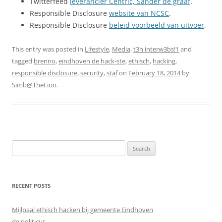
Twitterfeed
leverancier Centric, Sander de graaf
.
Responsible Disclosure
website van NCSC
.
Responsible Disclosure
beleid voorbeeld van uitvoer
.
This entry was posted in
Lifestyle
,
Media
,
t3h interw3bs!1
and
tagged
brenno
,
eindhoven de hack-ste
,
ethisch
,
hacking
,
responsible disclosure
,
security
,
staf
on
February 18, 2014
by
Simb@TheLion
.
Search
for:
RECENT POSTS
Mijlpaal ethisch hacken bij gemeente Eindhoven
de politicus