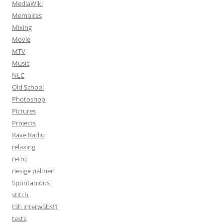
MediaWiki
Memoires
Mixing
Movie
MTV
Music
NLC
Old School
Photoshop
Pictures
Projects
Rave Radio
relaxing
retro
riesige palmen
Spontanious
stitch
t3h interw3bs!1
tests